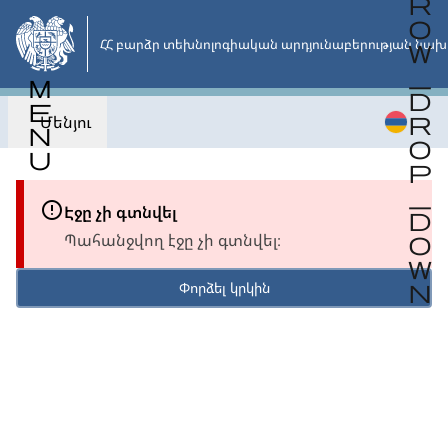
Անցնել
հիմնական
ՀՀ բարձր տեխնոլոգիական արդյունաբերության նախ
բովանդակությանը
Մենյու
Էջը չի գտնվել
Պահանջվող էջը չի գտնվել։
Փորձել կրկին