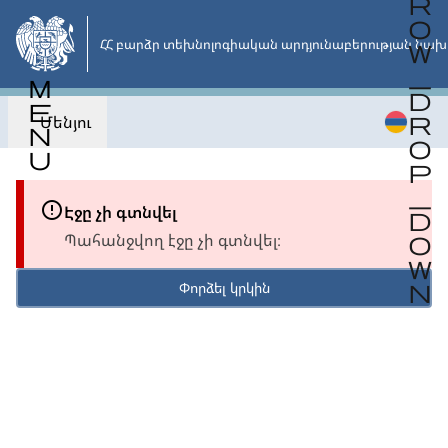
Անցնել
հիմնական
ՀՀ բարձր տեխնոլոգիական արդյունաբերության նախ
բովանդակությանը
Մենյու
Էջը չի գտնվել
Պահանջվող էջը չի գտնվել։
Փորձել կրկին