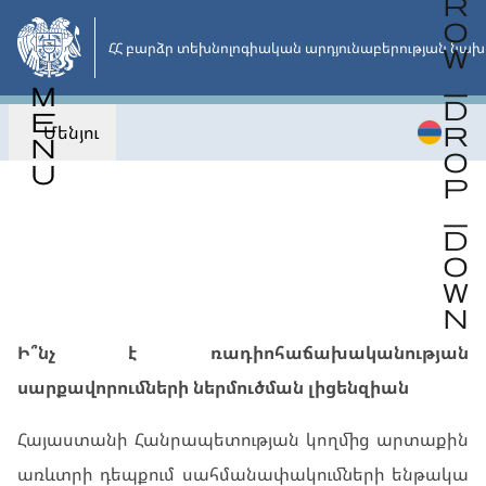
Անցնել
հիմնական
ՀՀ բարձր տեխնոլոգիական արդյունաբերության նախ
բովանդակությանը
Մենյու
Վերադառնալ
Ի՞նչ է ռադիոհաճախականության
սարքավորումների ներմուծման լիցենզիան
Հայաստանի Հանրապետության կողմից արտաքին
առևտրի դեպքում սահմանափակումների ենթակա