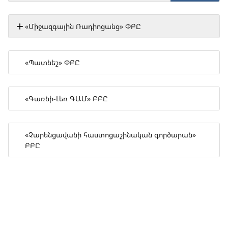
«Միջազգային Ռադիոցանց» ՓԲԸ
«Պատնեշ» ՓԲԸ
«Գառնի-Լեռ ԳԱՄ» ԲԲԸ
«Չարենցավանի հաստոցաշինական գործարան»
ԲԲԸ