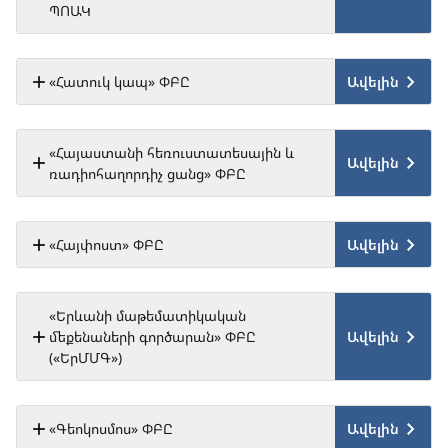
ՊՈԱԿ
Ավելին
«Հատուկ կապ» ՓԲԸ
«Հայաստանի հեռուստատեսային և
Ավելին
ռադիոհաղորդիչ ցանց» ՓԲԸ
Ավելին
«Հայփոստ» ՓԲԸ
«Երևանի մաթեմատիկական
Ավելին
մեքենաների գործարան» ՓԲԸ
(«ԵրՄՄԳ»)
Ավելին
«Գեոկոսմոս» ՓԲԸ