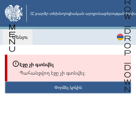
Անցնել
հիմնական
ՀՀ բարձր տեխնոլոգիական արդյունաբերության նախ
բովանդակությանը
Մենյու
Էջը չի գտնվել
Պահանջվող էջը չի գտնվել։
Փորձել կրկին