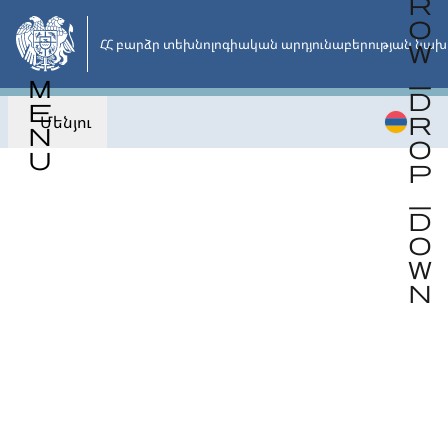
Անցնել
հիմնական
ՀՀ բարձր տեխնոլոգիական արդյունաբերության նախ
բովանդակությանը
Մենյու
Վերադառնալ