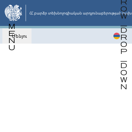
Անցնել
հիմնական
ՀՀ բարձր տեխնոլոգիական արդյունաբերության նախ
բովանդակությանը
Մենյու
Վերադառնալ