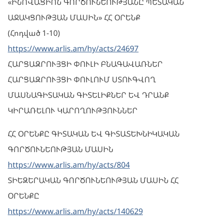
«ԻՆՈՎԱՑԻՈՆ ԳՈՐԾՈՒՆԵՈՒԹՅԱՆԸ ՊԵՏԱԿԱՆ
ԱՋԱԿՑՈՒԹՅԱՆ ՄԱՍԻՆ» ՀՀ ՕՐԵՆՔ
(Հոդված 1-10)
https://www.arlis.am/hy/acts/24697
ՀԱՐՑԱԶՐՈՒՅՑԻ ՓՈՒԼԻ ԲՆԱԳԱՎԱՌՆԵՐ
ՀԱՐՑԱԶՐՈՒՅՑԻ ՓՈՒԼՈՒՄ ՍՏՈՒԳՎՈՂ
ՄԱՍՆԱԳԻՏԱԿԱՆ ԳԻՏԵԼԻՔՆԵՐ ԵՎ ԴՐԱՆՔ
ԿԻՐԱՌԵԼՈՒ ԿԱՐՈՂՈՒԹՅՈՒՆՆԵՐ
ՀՀ ՕՐԵՆՔԸ ԳԻՏԱԿԱՆ ԵՎ ԳԻՏԱՏԵԽՆԻԿԱԿԱՆ
ԳՈՐԾՈՒՆԵՈՒԹՅԱՆ ՄԱՍԻՆ
https://www.arlis.am/hy/acts/804
ՏԻԵԶԵՐԱԿԱՆ ԳՈՐԾՈՒՆԵՈՒԹՅԱՆ ՄԱՍԻՆ ՀՀ
ՕՐԵՆՔԸ
https://www.arlis.am/hy/acts/140629