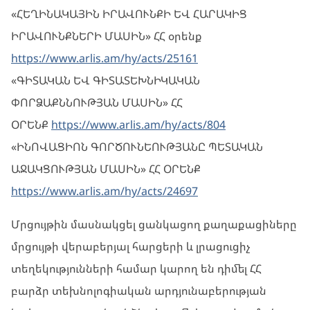
«ՀԵՂԻՆԱԿԱՅԻՆ ԻՐԱՎՈՒՆՔԻ ԵՎ ՀԱՐԱԿԻՑ
ԻՐԱՎՈՒՆՔՆԵՐԻ ՄԱՍԻՆ» ՀՀ օրենք
https://www.arlis.am/hy/acts/25161
«ԳԻՏԱԿԱՆ ԵՎ ԳԻՏԱՏԵԽՆԻԿԱԿԱՆ
ՓՈՐՁԱՔՆՆՈՒԹՅԱՆ ՄԱՍԻՆ» ՀՀ
ՕՐԵՆՔ
https://www.arlis.am/hy/acts/804
«ԻՆՈՎԱՑԻՈՆ ԳՈՐԾՈՒՆԵՈՒԹՅԱՆԸ ՊԵՏԱԿԱՆ
ԱՋԱԿՑՈՒԹՅԱՆ ՄԱՍԻՆ» ՀՀ ՕՐԵՆՔ
https://www.arlis.am/hy/acts/24697
Մրցույթին մասնակցել ցանկացող քաղաքացիները
մրցույթի վերաբերյալ հարցերի և լրացուցիչ
տեղեկությունների համար կարող են դիմել ՀՀ
բարձր տեխնոլոգիական արդյունաբերության