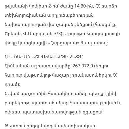
թվականի հունիսի 2-ին՝ ժամը 14:30-ին, ՀՀ բարձր
տեխնոլոգիական արդյունաբերության
նախարարության վարչական շենքում (հասցե՝ ք.
Երևան, Վ.Սարգսյան 3/3): Մրցույթի հարցազրույցի
փուլը կանցկացվի «Հարցարան» ձևաչափով:
ՀԻՄՆԱԿԱՆ ԱՇԽԱՏԱՎԱՐՁԻ ՉԱՓԸ
Հիմնական աշխատավարձը՝ 267,072.0 (երկու
հարյուր վաթսունյոթ հազար յոթանասուներկու ՀՀ
դրամ)։
Նշված պաշտոնին հավակնող անձը պետք է լինի
բարեկիրթ, պարտաճանաչ, հավասարակշռված և
ունենա պատասխանատվության զգացում:
Թեստում ընդգրկվող մասնագիտական