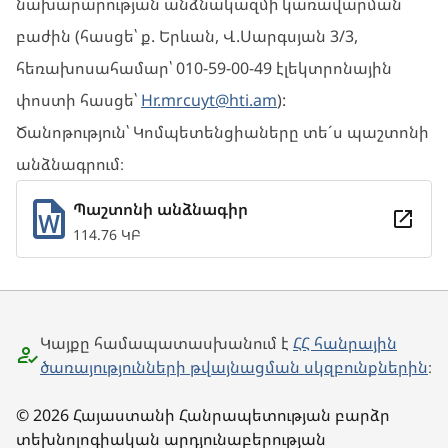
նախարարության անձնակազմի կառավարման
բաժին (հասցե՝ ք. Երևան, Վ.Սարգսյան 3/3,
հեռախոսահամար՝ 010-59-00-49 էլեկտրոնային
փոստի հասցե՝
Hr.mrcuyt@hti.am
):
Ծանոթություն՝ Կոմպետենցիաները տե´ս պաշտոնի
անձնագրում։
Պաշտոնի անձնագիր
114.76 ԿԲ
Կայքը համապատասխանում է
ՀՀ հանրային
ծառայությունների թվայնացման սկզբունքներին
։
© 2026 Հայաստանի Հանրապետության բարձր
տեխնոլոգիական արդյունաբերության