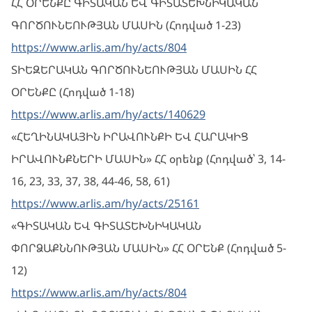
ՀՀ ՕՐԵՆՔԸ ԳԻՏԱԿԱՆ ԵՎ ԳԻՏԱՏԵԽՆԻԿԱԿԱՆ
ԳՈՐԾՈՒՆԵՈՒԹՅԱՆ ՄԱՍԻՆ (Հոդված 1-23)
https://www.arlis.am/hy/acts/804
ՏԻԵԶԵՐԱԿԱՆ ԳՈՐԾՈՒՆԵՈՒԹՅԱՆ ՄԱՍԻՆ ՀՀ
ՕՐԵՆՔԸ (Հոդված 1-18)
https://www.arlis.am/hy/acts/140629
«ՀԵՂԻՆԱԿԱՅԻՆ ԻՐԱՎՈՒՆՔԻ ԵՎ ՀԱՐԱԿԻՑ
ԻՐԱՎՈՒՆՔՆԵՐԻ ՄԱՍԻՆ» ՀՀ օրենք (Հոդված՝ 3, 14-
16, 23, 33, 37, 38, 44-46, 58, 61)
https://www.arlis.am/hy/acts/25161
«ԳԻՏԱԿԱՆ ԵՎ ԳԻՏԱՏԵԽՆԻԿԱԿԱՆ
ՓՈՐՁԱՔՆՆՈՒԹՅԱՆ ՄԱՍԻՆ» ՀՀ ՕՐԵՆՔ (Հոդված 5-
12)
https://www.arlis.am/hy/acts/804