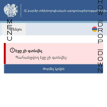
Անցնել
հիմնական
ՀՀ բարձր տեխնոլոգիական արդյունաբերության նախ
բովանդակությանը
Մենյու
Էջը չի գտնվել
Պահանջվող էջը չի գտնվել։
Փորձել կրկին