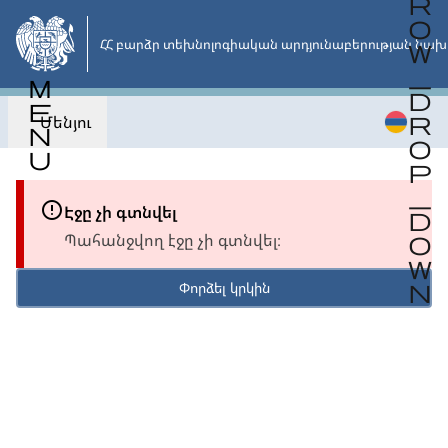
Անցնել
հիմնական
ՀՀ բարձր տեխնոլոգիական արդյունաբերության նախ
բովանդակությանը
Մենյու
Էջը չի գտնվել
Պահանջվող էջը չի գտնվել։
Փորձել կրկին