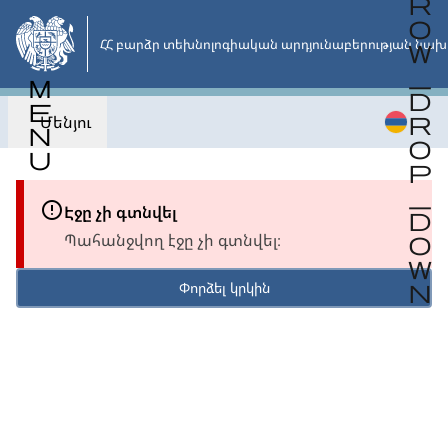
Անցնել
հիմնական
ՀՀ բարձր տեխնոլոգիական արդյունաբերության նախ
բովանդակությանը
Մենյու
Էջը չի գտնվել
Պահանջվող էջը չի գտնվել։
Փորձել կրկին