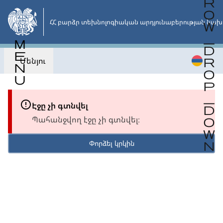
Անցնել
հիմնական
ՀՀ բարձր տեխնոլոգիական արդյունաբերության նախ
բովանդակությանը
Մենյու
Էջը չի գտնվել
Պահանջվող էջը չի գտնվել։
Փորձել կրկին