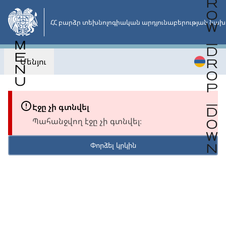
Անցնել
հիմնական
ՀՀ բարձր տեխնոլոգիական արդյունաբերության նախ
բովանդակությանը
Մենյու
Էջը չի գտնվել
Պահանջվող էջը չի գտնվել։
Փորձել կրկին